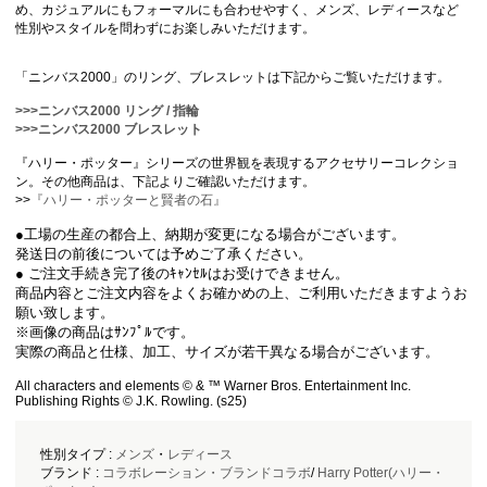
め、カジュアルにもフォーマルにも合わせやすく、メンズ、レディースなど
性別やスタイルを問わずにお楽しみいただけます。
「ニンバス2000」のリング、ブレスレットは下記からご覧いただけます。
>>>ニンバス2000 リング / 指輪
>>>ニンバス2000 ブレスレット
『ハリー・ポッター』シリーズの世界観を表現するアクセサリーコレクショ
ン。その他商品は、下記よりご確認いただけます。
>>
『ハリー・ポッターと賢者の石』
●工場の生産の都合上、納期が変更になる場合がございます。
発送日の前後については予めご了承ください。
● ご注文手続き完了後のｷｬﾝｾﾙはお受けできません。
商品内容とご注文内容をよくお確かめの上、ご利用いただきますようお
願い致します。
※画像の商品はｻﾝﾌﾟﾙです。
実際の商品と仕様、加工、サイズが若干異なる場合がございます。
All characters and elements © & ™ Warner Bros. Entertainment Inc.
Publishing Rights © J.K. Rowling. (s25)
性別タイプ :
メンズ
・
レディース
ブランド :
コラボレーション・ブランドコラボ
/
Harry Potter(ハリー・