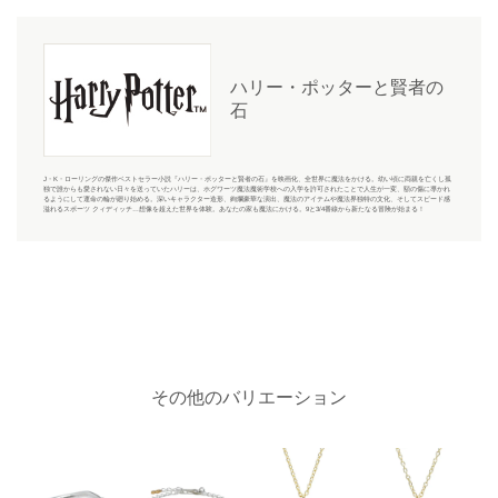
ハリー・ポッターと賢者の
石
J・K・ローリングの傑作ベストセラー小説『ハリー・ポッターと賢者の石』を映画化、全世界に魔法をかける。幼い頃に両親を亡くし孤
独で誰からも愛されない日々を送っていたハリーは、ホグワーツ魔法魔術学校への入学を許可されたことで人生が一変、額の傷に導かれ
るようにして運命の輪が廻り始める。深いキャラクター造形、絢爛豪華な演出、魔法のアイテムや魔法界独特の文化、そしてスピード感
溢れるスポーツ クィディッチ…想像を超えた世界を体験。あなたの家も魔法にかける。9と3/4番線から新たなる冒険が始まる！
その他のバリエーション