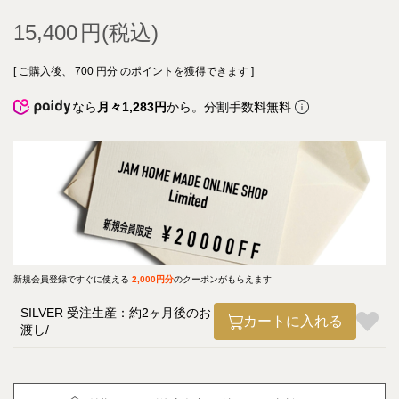
15,400
[ ご購入後、
700
円分 のポイントを獲得できます ]
なら
月々1,283円
から。分割手数料無料
新規会員登録ですぐに使える
2,000円分
のクーポンがもらえます
SILVER 受注生産：約2ヶ月後のお
カートに入れる
渡し