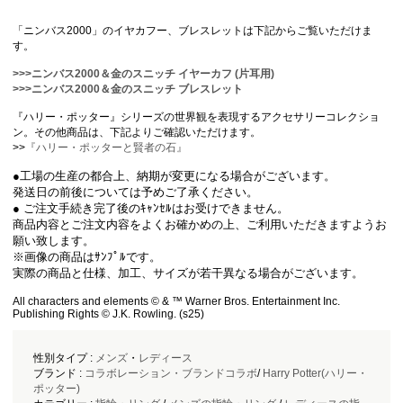
「ニンバス2000」のイヤカフー、ブレスレットは下記からご覧いただけま
す。
>>>ニンバス2000＆金のスニッチ イヤーカフ (片耳用)
>>>ニンバス2000＆金のスニッチ ブレスレット
『ハリー・ポッター』シリーズの世界観を表現するアクセサリーコレクショ
ン。その他商品は、下記よりご確認いただけます。
>>
『ハリー・ポッターと賢者の石』
●工場の生産の都合上、納期が変更になる場合がございます。
発送日の前後については予めご了承ください。
● ご注文手続き完了後のｷｬﾝｾﾙはお受けできません。
商品内容とご注文内容をよくお確かめの上、ご利用いただきますようお
願い致します。
※画像の商品はｻﾝﾌﾟﾙです。
実際の商品と仕様、加工、サイズが若干異なる場合がございます。
All characters and elements © & ™ Warner Bros. Entertainment Inc.
Publishing Rights © J.K. Rowling. (s25)
性別タイプ :
メンズ
・
レディース
ブランド :
コラボレーション・ブランドコラボ
/
Harry Potter(ハリー・
ポッター)