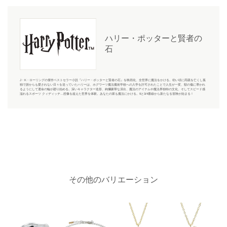
ハリー・ポッターと賢者の
石
J・K・ローリングの傑作ベストセラー小説『ハリー・ポッターと賢者の石』を映画化、全世界に魔法をかける。幼い頃に両親を亡くし孤
独で誰からも愛されない日々を送っていたハリーは、ホグワーツ魔法魔術学校への入学を許可されたことで人生が一変、額の傷に導かれ
るようにして運命の輪が廻り始める。深いキャラクター造形、絢爛豪華な演出、魔法のアイテムや魔法界独特の文化、そしてスピード感
溢れるスポーツ クィディッチ…想像を超えた世界を体験。あなたの家も魔法にかける。9と3/4番線から新たなる冒険が始まる！
その他のバリエーション