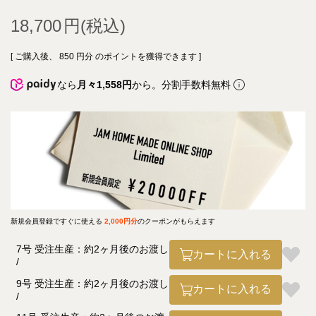
18,700
[ ご購入後、
850
円分 のポイントを獲得できます ]
なら
月々1,558円
から。分割手数料無料
新規会員登録ですぐに使える
2,000円分
のクーポンがもらえます
7号 受注生産：約2ヶ月後のお渡し
カートに入れる
9号 受注生産：約2ヶ月後のお渡し
カートに入れる