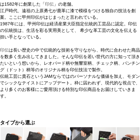
は1582年に創業した「
印伝
」の老舗。
江戸時代、遠祖の上原勇七が鹿革に漆で模様をつける独自の技法を創
案。ここに甲州印伝がはじまったと言われている。
1987年には、甲州印伝は経済産業大臣指定伝統的工芸品に認定。印伝
の伝統技は、生活を彩る実用美として、 希少な革工芸の文化を伝える
担い手となっている。
印伝
は長い歴史の中で伝統的な技術を守りながら、時代に合わせた商品
を数多く生み出してきました。そんな印伝を若い世代の方に知って頂き
たいという想いから、レオパード柄や無響室柄、チェック柄、パンチン
グ（ドット）柄等のオリジナル柄を印伝技法で製作。
伝統工芸に貴石というJAMならではのパーソナルな価値を加え、モダン
でシックなテイストにアップデート。枠に囚われず、現代的な視点で、
より多くのお客様にご愛用頂ける特別な印伝商品をお届けしていきま
す。
タイプから選ぶ