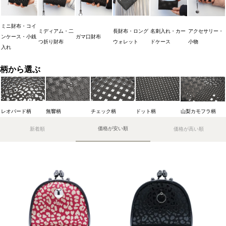
ミニ財布・コイ
ミディアム・二
長財布・ロング
名刺入れ・カー
アクセサリー・
ンケース・小銭
ガマ口財布
つ折り財布
ウォレット
ドケース
小物
入れ
柄から選ぶ
レオパード柄
無響柄
チェック柄
ドット柄
山梨カモフラ柄
価格が安い順
新着順
価格が高い順