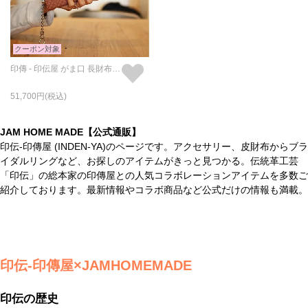
クーポン対象
印傳 - 印伝屋 がま口 長財布 RED×WHITE 無響柄
51,700
JAM HOME MADE【公式通販】
印伝-印傳屋 (INDEN-YA)のページです。アクセサリー、皮財布からブラ
イダルリングなど、お探しのアイテムがきっと見つかる。伝統革工芸
「印伝」の総本家の印傳屋との人気コラボレーションアイテムを多数ご
紹介しております。最新情報やコラボ商品など公式だけの情報も満載。
印伝-印傳屋×JAMHOMEMADE
印伝の歴史