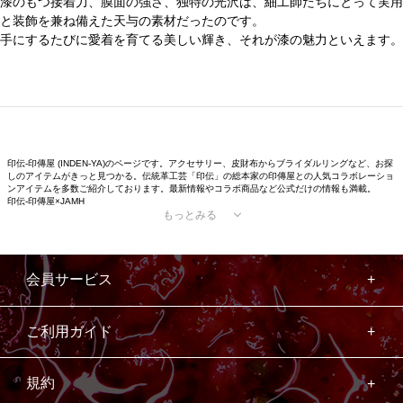
漆のもつ接着力、膜面の強さ、独特の光沢は、細工師たちにとって実用
と装飾を兼ね備えた天与の素材だったのです。
手にするたびに愛着を育てる美しい輝き、それが漆の魅力といえます。
印伝-印傳屋 (INDEN-YA)のページです。アクセサリー、皮財布からブライダルリングなど、お探
しのアイテムがきっと見つかる。伝統革工芸「印伝」の総本家の印傳屋との人気コラボレーショ
ンアイテムを多数ご紹介しております。最新情報やコラボ商品など公式だけの情報も満載。
印伝-印傳屋×JAMH
もっとみる
会員サービス
ご利用ガイド
規約