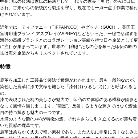
甲州印伝の技法は家伝の秘法として 、代々の家長「勇七」のみに口伝
され、古来からの伝統的な製法を守り、現在でも一点一点手作業で柄付
けされています。
近年では、ティファニー（TIFFANY.CO）やグッチ（GUCI）、英国王
室御用達ブランド アスプレイ(ASPREY)などといった、一線で活躍する
海外の高級ブランドとのコラボレーション実績を持つ日本企業として更
に注目が集まっています。世界の"目利き"たちの心を奪った印伝の匠の
技は海外企業からもリスペクトされています。
特徴
鹿革を加工した工芸品で製法で種類がわかれます。最も一般的なのが、
染色した鹿革に漆で文様を施した「漆付け(うるしづけ)」と呼ばれるも
の。
漆で表現された柄の美しさが魅力で、凹凸の立体感のある模様が陰影と
なって風情を醸し出します。"漆黒"、反射するような輝きではなく漆独
自の持つ輝きも魅力の一つです。
水滴のような艶(つや)が特徴の漆。それをさらに引き立てるのが落ち着
いた質感の鹿革です。
鹿革は柔らかく丈夫で軽い素材であり、また人肌に非常に良くなじみま