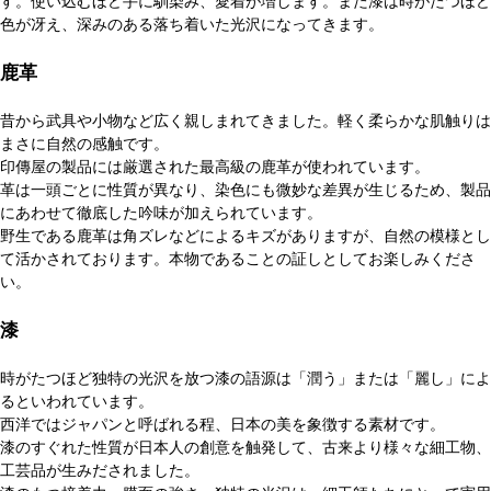
す。使い込むほど手に馴染み、愛着が増します。また漆は時がたつほど
色が冴え、深みのある落ち着いた光沢になってきます。
鹿革
昔から武具や小物など広く親しまれてきました。軽く柔らかな肌触りは
まさに自然の感触です。
印傳屋の製品には厳選された最高級の鹿革が使われています。
革は一頭ごとに性質が異なり、染色にも微妙な差異が生じるため、製品
にあわせて徹底した吟味が加えられています。
野生である鹿革は角ズレなどによるキズがありますが、自然の模様とし
て活かされております。本物であることの証しとしてお楽しみくださ
い。
漆
時がたつほど独特の光沢を放つ漆の語源は「潤う」または「麗し」によ
るといわれています。
西洋ではジャパンと呼ばれる程、日本の美を象徴する素材です。
漆のすぐれた性質が日本人の創意を触発して、古来より様々な細工物、
工芸品が生みだされました。