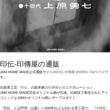
印伝-印傳屋の通販
JAM HOME MADE公式通販サイトの
印伝
-
印傳屋
(
INDEN-YA
)ページで
す。
伝統革工芸「
印伝
」の総本家の
印傳屋
とのコラボレーション 。
JAM HOME MADE完全オリジナル柄が完成。伝統技で表現されたアイ
コニックなJAMのオリジナル柄レザープロダクト。
「印伝」とは甲州（山梨）に400年以上も伝わる革工芸で、「
印傳屋
」