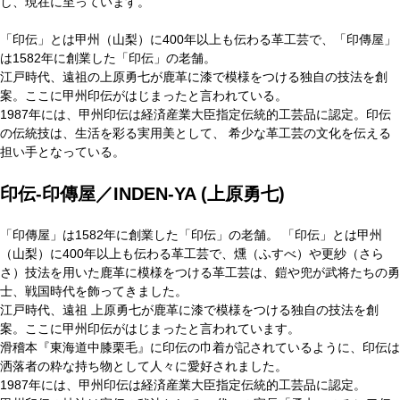
し、現在に至っています。
「印伝」とは甲州（山梨）に400年以上も伝わる革工芸で、「印傳屋」
は1582年に創業した「印伝」の老舗。
江戸時代、遠祖の上原勇七が鹿革に漆で模様をつける独自の技法を創
案。ここに甲州印伝がはじまったと言われている。
1987年には、甲州印伝は経済産業大臣指定伝統的工芸品に認定。印伝
の伝統技は、生活を彩る実用美として、 希少な革工芸の文化を伝える
担い手となっている。
印伝-印傳屋／INDEN-YA (上原勇七)
「印傳屋」は1582年に創業した「印伝」の老舗。 「印伝」とは甲州
（山梨）に400年以上も伝わる革工芸で、燻（ふすべ）や更紗（さら
さ）技法を用いた鹿革に模様をつける革工芸は、鎧や兜が武将たちの勇
士、戦国時代を飾ってきました。
江戸時代、遠祖 上原勇七が鹿革に漆で模様をつける独自の技法を創
案。ここに甲州印伝がはじまったと言われています。
滑稽本『東海道中膝栗毛』に印伝の巾着が記されているように、印伝は
洒落者の粋な持ち物として人々に愛好されました。
1987年には、甲州印伝は経済産業大臣指定伝統的工芸品に認定。