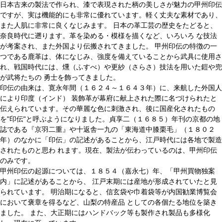
日本古来の製法で作られ、漆で表現された柄の美しさが魅力の甲州印伝
ですが、実は機能的にも非常に優れています。軽く丈夫な素材であり、
また人肌に非常に良くなじみます。 日本の革工芸の歴史をたどると、
奈良時代に遡ります。革を染める・模様を描くなど、いろいろ な技法
が考案され、また外国より伝搬されてきました。 甲州印伝の特徴の一
つである鹿革は、体になじみ、強度を備えていることから武具に使用さ
れ、戦国時代には、燻（ふすべ）や更紗（さらさ）技法を用いた鎧や兜
が武将たちの 勇士を飾ってきました。
印伝の由来は、寛永年間（１６２４～１６４３年）に、来航した外国人
により印度（インド） 装飾革が幕府に献上された際に名づけられたと
伝えられています。その華麗な色に刺激され、後に国産化されたもの
を"印伝"と呼ぶようになりました。貞享二（１６８５）年刊の京都の地
誌である『京羽二重』や十返舎一九の「東海道中膝栗毛」（１８０２
年）のなかに「印伝」の記述があることから、江戸時代には各地で製造
されたものと思わ れます。現在、製法が伝わっているのは、甲州印伝
のみです。
甲州印伝の起源については、１８５４（嘉永七）年、「甲州買物独案
内」に記述があることから、 江戸末期には産地が形成されていたと見
られています。 明治期になると、信玄袋や巾着袋等が内国勧業博覧会
において褒章を得るなど、山梨の特産品 としての各個たる地位を築き
ました。 また、大正期にはハンドバック等も製作され製品も多様化