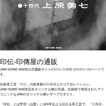
印伝-印傳屋の通販
JAM HOME MADE公式通販サイトの
印伝
-
印傳屋
(
INDEN-YA
)ページで
す。
伝統革工芸「
印伝
」の総本家の
印傳屋
とのコラボレーション 。
JAM HOME MADE完全オリジナル柄が完成。伝統技で表現されたアイ
コニックなJAMのオリジナル柄レザープロダクト。
「印伝」とは甲州（山梨）に400年以上も伝わる革工芸で、「
印傳屋
」