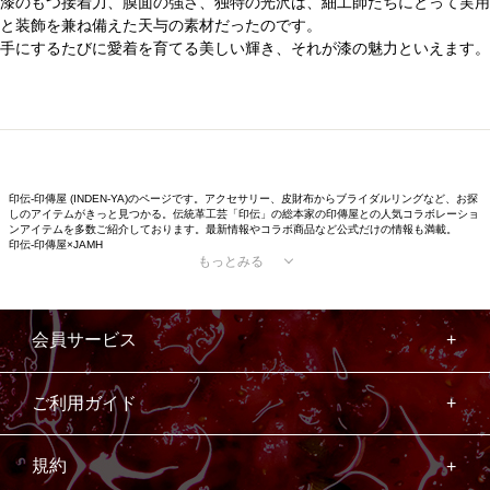
漆のもつ接着力、膜面の強さ、独特の光沢は、細工師たちにとって実用
と装飾を兼ね備えた天与の素材だったのです。
手にするたびに愛着を育てる美しい輝き、それが漆の魅力といえます。
印伝-印傳屋 (INDEN-YA)のページです。アクセサリー、皮財布からブライダルリングなど、お探
しのアイテムがきっと見つかる。伝統革工芸「印伝」の総本家の印傳屋との人気コラボレーショ
ンアイテムを多数ご紹介しております。最新情報やコラボ商品など公式だけの情報も満載。
印伝-印傳屋×JAMH
もっとみる
会員サービス
ご利用ガイド
規約