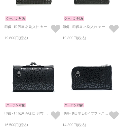
クーポン対象
クーポン対象
印傳 - 印伝屋 名刺入れ カードケース チェック柄
印傳 - 印伝屋 名刺入れ カードケース 無響室柄
19,800
19,800
クーポン対象
クーポン対象
印傳 - 印伝屋 がま口 財布 レオパード柄
印傳-印伝屋 Lタイプファスナーコインケース /小銭入れ・ミニ財布
16,500
14,300