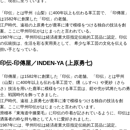
し、現在に至っています。
「印伝」とは甲州（山梨）に400年以上も伝わる革工芸で、「印傳屋」
は1582年に創業した「印伝」の老舗。
江戸時代、遠祖の上原勇七が鹿革に漆で模様をつける独自の技法を創
案。ここに甲州印伝がはじまったと言われている。
1987年には、甲州印伝は経済産業大臣指定伝統的工芸品に認定。印伝
の伝統技は、生活を彩る実用美として、 希少な革工芸の文化を伝える
担い手となっている。
印伝-印傳屋／INDEN-YA (上原勇七)
「印傳屋」は1582年に創業した「印伝」の老舗。 「印伝」とは甲州
（山梨）に400年以上も伝わる革工芸で、燻（ふすべ）や更紗（さら
さ）技法を用いた鹿革に模様をつける革工芸は、鎧や兜が武将たちの勇
士、戦国時代を飾ってきました。
江戸時代、遠祖 上原勇七が鹿革に漆で模様をつける独自の技法を創
案。ここに甲州印伝がはじまったと言われています。
滑稽本『東海道中膝栗毛』に印伝の巾着が記されているように、印伝は
洒落者の粋な持ち物として人々に愛好されました。
1987年には、甲州印伝は経済産業大臣指定伝統的工芸品に認定。