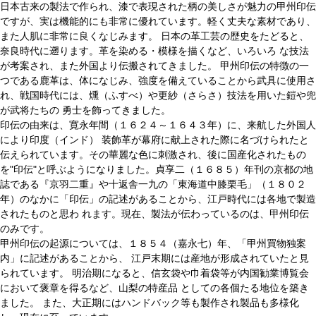
日本古来の製法で作られ、漆で表現された柄の美しさが魅力の甲州印伝
ですが、実は機能的にも非常に優れています。軽く丈夫な素材であり、
また人肌に非常に良くなじみます。 日本の革工芸の歴史をたどると、
奈良時代に遡ります。革を染める・模様を描くなど、いろいろ な技法
が考案され、また外国より伝搬されてきました。 甲州印伝の特徴の一
つである鹿革は、体になじみ、強度を備えていることから武具に使用さ
れ、戦国時代には、燻（ふすべ）や更紗（さらさ）技法を用いた鎧や兜
が武将たちの 勇士を飾ってきました。
印伝の由来は、寛永年間（１６２４～１６４３年）に、来航した外国人
により印度（インド） 装飾革が幕府に献上された際に名づけられたと
伝えられています。その華麗な色に刺激され、後に国産化されたもの
を"印伝"と呼ぶようになりました。貞享二（１６８５）年刊の京都の地
誌である『京羽二重』や十返舎一九の「東海道中膝栗毛」（１８０２
年）のなかに「印伝」の記述があることから、江戸時代には各地で製造
されたものと思わ れます。現在、製法が伝わっているのは、甲州印伝
のみです。
甲州印伝の起源については、１８５４（嘉永七）年、「甲州買物独案
内」に記述があることから、 江戸末期には産地が形成されていたと見
られています。 明治期になると、信玄袋や巾着袋等が内国勧業博覧会
において褒章を得るなど、山梨の特産品 としての各個たる地位を築き
ました。 また、大正期にはハンドバック等も製作され製品も多様化