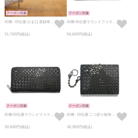
クーポン対象
クーポン対象
印傳 - 印伝屋 がま口 長財布 RED×WHITE 無響柄
印傳-印伝屋ラウンドファスナー長財布ドット柄/ロングウォレット
51,700
50,600
クーポン対象
クーポン対象
印傳-印伝屋ラウンドファスナー長財布山梨カモフラ柄/ロングウォレット
印傳 - 印伝屋 二つ折り財布・がま札財布 山梨 カモフラ柄 / ミディアムウォレット
50,600
36,300