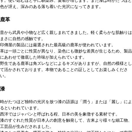
す。使い込むほど手に馴染み、愛着が増します。また漆は時がたつほど
色が冴え、深みのある落ち着いた光沢になってきます。
鹿革
昔から武具や小物など広く親しまれてきました。軽く柔らかな肌触りは
まさに自然の感触です。
印傳屋の製品には厳選された最高級の鹿革が使われています。
革は一頭ごとに性質が異なり、染色にも微妙な差異が生じるため、製品
にあわせて徹底した吟味が加えられています。
野生である鹿革は角ズレなどによるキズがありますが、自然の模様とし
て活かされております。本物であることの証しとしてお楽しみくださ
い。
漆
時がたつほど独特の光沢を放つ漆の語源は「潤う」または「麗し」によ
るといわれています。
西洋ではジャパンと呼ばれる程、日本の美を象徴する素材です。
漆のすぐれた性質が日本人の創意を触発して、古来より様々な細工物、
工芸品が生みだされました。