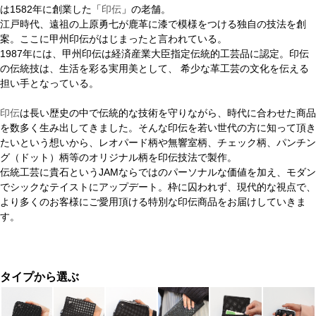
は1582年に創業した「
印伝
」の老舗。
江戸時代、遠祖の上原勇七が鹿革に漆で模様をつける独自の技法を創
案。ここに甲州印伝がはじまったと言われている。
1987年には、甲州印伝は経済産業大臣指定伝統的工芸品に認定。印伝
の伝統技は、生活を彩る実用美として、 希少な革工芸の文化を伝える
担い手となっている。
印伝
は長い歴史の中で伝統的な技術を守りながら、時代に合わせた商品
を数多く生み出してきました。そんな印伝を若い世代の方に知って頂き
たいという想いから、レオパード柄や無響室柄、チェック柄、パンチン
グ（ドット）柄等のオリジナル柄を印伝技法で製作。
伝統工芸に貴石というJAMならではのパーソナルな価値を加え、モダン
でシックなテイストにアップデート。枠に囚われず、現代的な視点で、
より多くのお客様にご愛用頂ける特別な印伝商品をお届けしていきま
す。
タイプから選ぶ