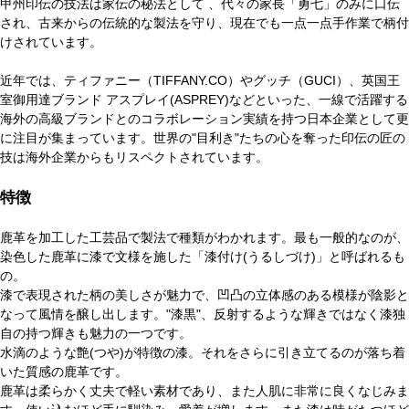
甲州印伝の技法は家伝の秘法として 、代々の家長「勇七」のみに口伝
され、古来からの伝統的な製法を守り、現在でも一点一点手作業で柄付
けされています。
近年では、ティファニー（TIFFANY.CO）やグッチ（GUCI）、英国王
室御用達ブランド アスプレイ(ASPREY)などといった、一線で活躍する
海外の高級ブランドとのコラボレーション実績を持つ日本企業として更
に注目が集まっています。世界の"目利き"たちの心を奪った印伝の匠の
技は海外企業からもリスペクトされています。
特徴
鹿革を加工した工芸品で製法で種類がわかれます。最も一般的なのが、
染色した鹿革に漆で文様を施した「漆付け(うるしづけ)」と呼ばれるも
の。
漆で表現された柄の美しさが魅力で、凹凸の立体感のある模様が陰影と
なって風情を醸し出します。"漆黒"、反射するような輝きではなく漆独
自の持つ輝きも魅力の一つです。
水滴のような艶(つや)が特徴の漆。それをさらに引き立てるのが落ち着
いた質感の鹿革です。
鹿革は柔らかく丈夫で軽い素材であり、また人肌に非常に良くなじみま