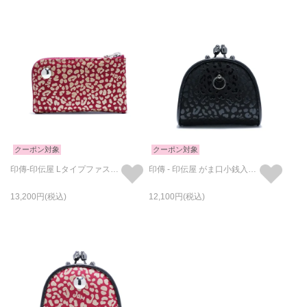
クーポン対象
クーポン対象
印傳-印伝屋 Lタイプファスナーコインケース RED×WHITE /小銭入れ・ミニ財布
印傳 - 印伝屋 がま口小銭入れ/コインケース レオパード柄
13,200
12,100