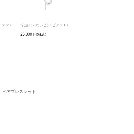
"安全じゃないピン" ピアス M / 片耳
"安全じゃないピン" ピアス L / 片耳
""激おこ"" カバーオール ブラックデニム
25,300
39,600
ペアブレスレット