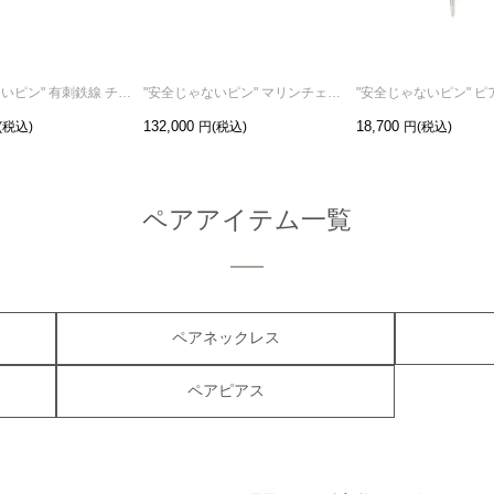
"安全じゃないピン" 有刺鉄線 チェーン ブレスレット L
"安全じゃないピン" マリンチェーン ブレスレット L
132,000
18,700
ペアアイテム一覧
ペアネックレス
ペアピアス