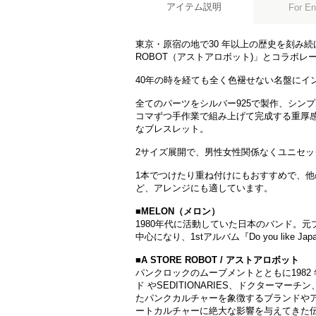
アイテム説明
For En
東京・原宿の地で30 年以上の歴史を刻み続け
ROBOT（アストアロボット)」とコラボレ
40年の時を経ても全く色褪せない名盤にイ
全てのパーツをシルバー925で製作、シン
コマずつ手作業で組み上げて完成する重厚
なブレスレット。
2サイズ展開で、男性女性関係なくユニセ
1本でつけたり重ね付けにもおすすめで、
ど、アレンジにも適しています。
■MELON（メロン）
1980年代に活動していた日本のバンド。
中心になり、1stアルバム『Do you like Ja
■A STORE ROBOT / アストアロボット
パンクロックのムーブメントとともに1982 年、
ド やSEDITIONARIES、ドクターマ
たパンクカルチャーを象徴するブランドや
ートカルチャーに絶大な影響を与えてきた伝