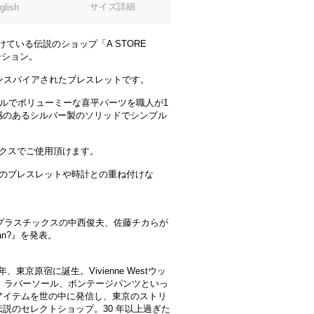
サイズ詳細
glish
ている伝説のショップ「A STORE
ーション。
ンスパイアされたブレスレットです。
プルでボリューミーな喜平パーツを職人が1
感のあるシルバー製のソリッドでシンプル
ックスでご使用頂けます。
他のブレスレットや時計との重ね付けな
元プラスチックスの中西俊夫、佐藤チカらが
pan?』を発表。
東京原宿に誕生。Vivienne Westウッ
ーチン、ラバーソール、ボンテージパンツといっ
アイテムを世の中に発信し、東京のストリ
説のセレクトショップ。30 年以上過ぎた