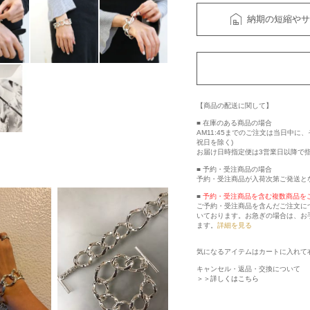
納期の短縮やサ
【商品の配送に関して】
■ 在庫のある商品の場合
AM11:45までのご注文は当日中
祝日を除く)
お届け日時指定便は3営業日以降で
■ 予約・受注商品の場合
予約・受注商品が入荷次第ご発送と
■
予約・受注商品を含む複数商品を
ご予約・受注商品を含んだご注文に
いております。お急ぎの場合は、お
ます。
詳細を見る
気になるアイテムはカートに入れて
キャンセル・返品・交換について
＞＞詳しくはこちら