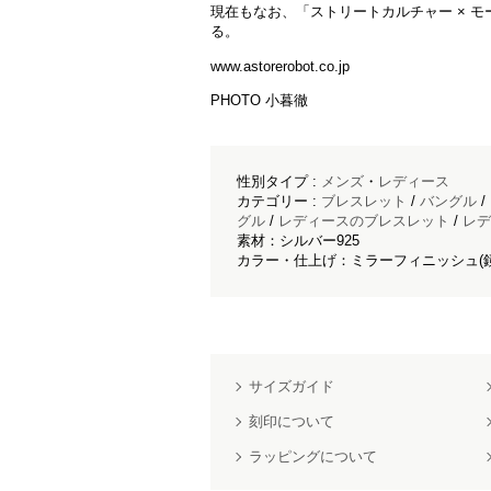
現在もなお、「ストリートカルチャー × 
る。
www.astorerobot.co.jp
PHOTO 小暮徹
性別タイプ :
メンズ
・
レディース
カテゴリー :
ブレスレット
/
バングル
/
グル
/
レディースのブレスレット
/
レデ
素材：シルバー925
カラー・仕上げ：ミラーフィニッシュ(
サイズガイド
刻印について
ラッピングについて