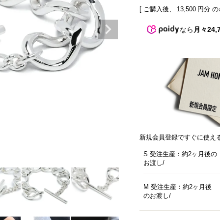
[ ご購入後、
13,500
円分 の
なら
月々24,
新規会員登録ですぐに使え
S 受注生産：約2ヶ月後の
お渡し
M 受注生産：約2ヶ月後
のお渡し