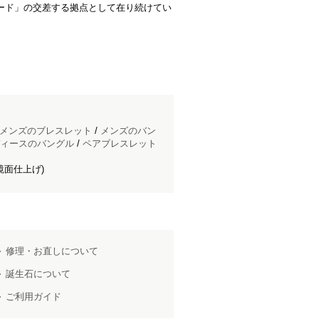
モード」の交差する拠点として在り続けてい
メンズのブレスレット
/
メンズのバン
ィースのバングル
/
ペアブレスレット
鏡面仕上げ)
修理・お直しについて
誕生石について
ご利用ガイド