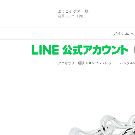
ようこそ
ゲスト 様
会員ランク :
( pt)
アイテム
アクセサリー通販 TOP
ブレスレット ・ バングル