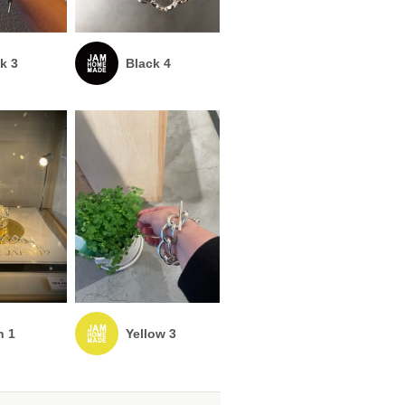
k 3
Black 4
n 1
Yellow 3