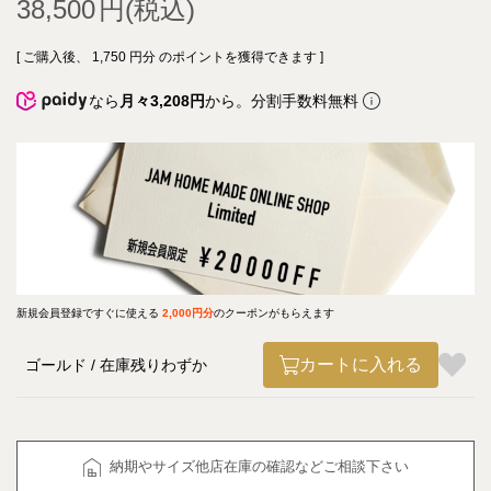
38,500
[ ご購入後、
1,750
円分 のポイントを獲得できます ]
なら
月々3,208円
から。分割手数料無料
新規会員登録ですぐに使える
2,000円分
のクーポンがもらえます
カートに入れる
ゴールド
在庫残りわずか
納期やサイズ他店在庫の確認などご相談下さい