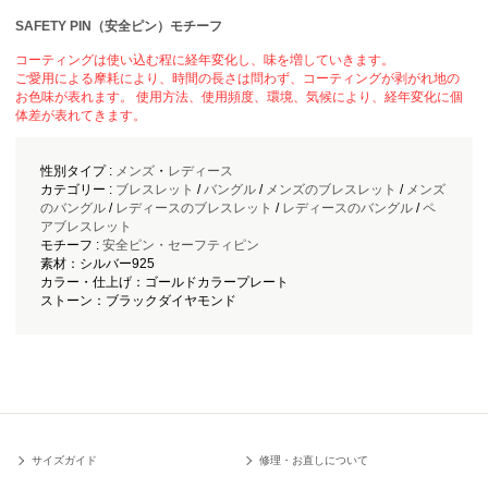
SAFETY PIN（安全ピン）モチーフ
コーティングは使い込む程に経年変化し、味を増していきます。
ご愛用による摩耗により、時間の長さは問わず、コーティングが剥がれ地の
お色味が表れます。 使用方法、使用頻度、環境、気候により、経年変化に個
体差が表れてきます。
性別タイプ :
メンズ
・
レディース
カテゴリー :
ブレスレット
/
バングル
/
メンズのブレスレット
/
メンズ
のバングル
/
レディースのブレスレット
/
レディースのバングル
/
ペ
アブレスレット
モチーフ :
安全ピン・セーフティピン
素材：シルバー925
カラー・仕上げ：ゴールドカラープレート
ストーン：ブラックダイヤモンド
サイズガイド
修理・お直しについて