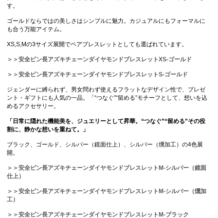
す。
ゴールドならではの美しさはシンプルに魅力。カジュアルにもフォーマルに
も合う万能アイテム。
XS,S,Mの3サイズ展開でペアブレスレットとしても選ばれています。
＞＞安全ピン長アズキチェーンダイヤモンドブレスレットXS-ゴールド
＞＞安全ピン長アズキチェーンダイヤモンドブレスレットS-ゴールド
ジェンダーに縛られず、男女問わず使えるフラットなデザイン性で、プレゼ
ント・ギフトにも人気の一品。「“つなぐ”“留める”モチーフとして、想いを込
めるアクセサリー。
「日常に隠れた機能美を、ジュエリーとして昇華。“つなぐ”“留める”その役
割に、静かな想いを重ねて。」
ブラック、ゴールド、シルバー（鏡面仕上）、シルバー（燻加工）の4色展
開。
＞＞安全ピン長アズキチェーンダイヤモンドブレスレットM-シルバー（鏡面
仕上）
＞＞安全ピン長アズキチェーンダイヤモンドブレスレットM-シルバー（燻加
工）
＞＞安全ピン長アズキチェーンダイヤモンドブレスレットM-ブラック