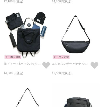
12,100
14,300
クーポン対象
クーポン対象
4NK トート&バックパック・リュック "4NK experiment back bag Series #zwei"
エシカルレザー バナナ ショルダー ボディバッグ Mサイズ オリジナル/日本製
14,300
17,600