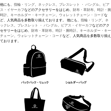
他にも、
指輪・リング
、
ネックレス
、
ブレスレット ・ バングル
、
ピア
ス・イヤーカフ
などのアクセサリーをはじめ、
財布・革財布
、
時計・腕
時計
、
キーホルダー・キーチェーン
、
ウォレットチェーン・コード
な
ど、人気商品を多数取り揃えております。 他にも、
指輪・リング
、
ネ
ックレス
、
ブレスレット ・ バングル
、
ピアス・イヤーカフ
などのアク
セサリーをはじめ、
財布・革財布
、
時計・腕時計
、
キーホルダー・キー
チェーン
、
ウォレットチェーン・コード
など、人気商品を多数取り揃え
ております。