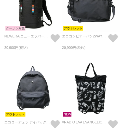
クーポン対象
アウトレット
NEWERA/ニューエラバースカラーラックサック35L/リュック-バックパック
エココンビアーバン2WAYブリーフバック 25L
20,900
20,900
アウトレット
NEW
エココーデュラ デイパック バックパック 25L
×RADIO EVA EVANGELION サブタイトル カモ柄 4NK トート&バックパック・リュック "4NK experiment back bag Series #zwei"