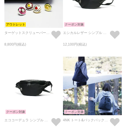
アウトレット
クーポン対象
ターゲットスクリューパーツ M SET
エシカルレザー シンプル ミニ ウエストポーチ ボディバッグ 2L
8,800
12,100
クーポン対象
クーポン対象
エココーデュラ シンプル ミニ ウエストポーチ ボディバッグ 2L
4NK トート&バックパック・リュック 無地 "4NK experiment back bag Series #zwei"