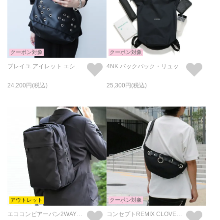
クーポン対象
クーポン対象
ブレイユ アイレット エシカル レザー メッセンジャー & ショルダーバッグ オリジナル/日本製
4NK バックパック・リュック "4NK experiment back bag Series #eins"
24,200
25,300
アウトレット
クーポン対象
エココンビアーバン2WAYバックパック 26L
コンセプトREMIX CLOVER バナナバッグ M (eco CORDURA)