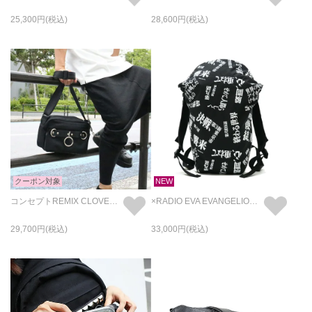
25,300
28,600
クーポン対象
NEW
コンセプトREMIX CLOVER アーバンミニショルダー (eco COMBI)
×RADIO EVA EVANGELION サブタイトル カモ柄 4NK バックパック・リュック "4NK experiment back bag Series #eins"
29,700
33,000