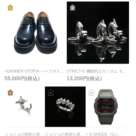
1
2
×DANNER UTOPIA ハーフポストマンシューズ
STRICT-G 機動戦士ガンダム モビルスーツ フェイス キーホルダー・キーチェーン ザクⅡ
55,000円(税込)
13,200円(税込)
3
4
5
ジョジョの奇妙な冒険 スターダストクルセイダース イギーリング
ジョジョの奇妙な冒険 黄金の風 S・P リング / 指輪
× G-SHOCK（Gショック）コラボレーション ウォッチ / 腕時計